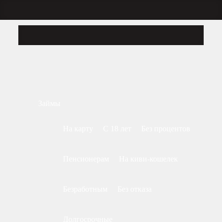
Займы
На карту
С 18 лет
Без процентов
Пенсионерам
На киви-кошелек
Безработным
Без отказа
Долгосрочные