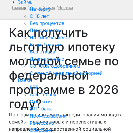
Займы
Главная
Услуги банков
Ипотека
На карту
С 18 лет
Без процентов
Как получить
Пенсионерам
На киви-кошелек
льготную ипотеку
Безработным
Без отказа
молодой семье по
Долгосрочные
Со 100% одобрением
федеральной
С плохой кредитной историей
Банки
программе в 2026
ВТБ
Альфа банк
году?
Открытие
ОТП банк
Программа ипотечного кредитования молодых
Промсвязьбанк
семей − одно из новых и перспективных
Ренессанс
направлений государственной социальной
Сбербанк