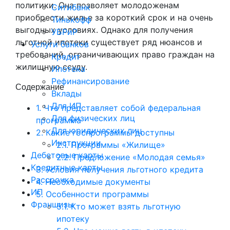
политики. Она позволяет молодоженам
Ситибанк
приобрести жилье за короткий срок и на очень
Тинькофф
выгодных условиях. Однако для получения
УБРиР
льготной ипотеки существует ряд нюансов и
Услуги банков
требований, ограничивающих право граждан на
Кредит
жилищную ссуду.
Ипотека
Рефинансирование
Содержание
Вклады
Для ИП
1.
Что представляет собой федеральная
Для физических лиц
программа
Для юридических лиц
2.
Какие госпрограммы доступны
Инструкции
2.1.
Программы «Жилище»
Дебетовые карты
2.2.
Предложение «Молодая семья»
Кредитные карты
3.
Условия получения льготного кредита
Рассрочка
4.
Необходимые документы
ИП
5.
Особенности программы
Франшизы
5.1.
Кто может взять льготную
ипотеку