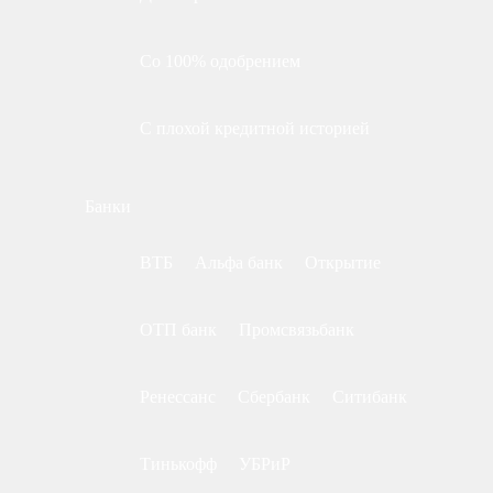
Со 100% одобрением
С плохой кредитной историей
Банки
ВТБ
Альфа банк
Открытие
ОТП банк
Промсвязьбанк
Ренессанс
Сбербанк
Ситибанк
Тинькофф
УБРиР